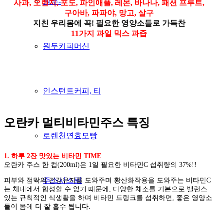
원두-
사과, 오렌지, 포도, 파인애플, 레몬, 바나나, 패션 프루트,
구아바, 파파야, 망고, 살구
지친 우리몸에 꼭! 필요한 영양소들로 가득찬
11가지 과일 믹스 과즙
원두커피머신
인스턴트커피, 티
오란카 멀티비타민주스 특징
로렌천연효모빵
1. 하루 2잔 맛있는 비타민 TIME
오란카 주스 한 컵(200ml)은 1일 필요한 비타민C 섭취량의 37%!!
주스시스템
피부와 점막의 건강유지를 도와주며 황산화작용을 도와주는 비타민C
는 체내에서 합성할 수 없기 때문에, 다양한 채소를 기본으로 밸런스
있는 규칙적인 식생활을 하며 비타민 드링크를 섭취하면, 좋은 영양소
들이 몸에 더 잘 흡수 됩니다.