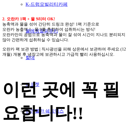
K-드럼모빌리티카페
2. 오란카 1팩 + 물 9리터 OK!
농축액과 물을 섞어 간단히 드링크 완성! 1팩 기준으로
오란카 농축액 1 : 물 9를 혼합하여 섭취하시는 방식!
블레씽알파쿠키
오란카만의 공법으로 농축액과 물이 잘 섞여 시간이 지나도 분리되지
않아 간편하게 섭취하실 수 있습니다.
오란카 팩 보관 방법 |
직사광선을 피해 상온에서 보관하여 주세요.(12
개월) 개봉 후 냉장고에 보관하시고 가급적 빨리 사용하십시오.
할데
이런 곳에 꼭 필
파코젯
요합니다!!
하인젤만 쉐프엑스