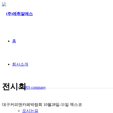
홈
회사소개
전시회
HRS company
대구커피앤카페박람회 10월28일-31일 엑스코
오시는길