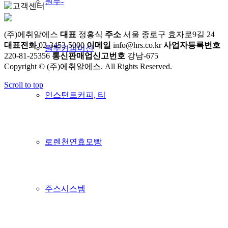
원두-
(주)에취알에스
대표
정홍식
주소
서울 종로구 효자로9길 24
대표전화
02-3453-5000
이메일
info@hrs.co.kr
사업자등록번호
원두커피머신
220-81-25356
통신판매업신고번호
강남-675
Copyright © (주)에취알에스. All Rights Reserved.
Scroll to top
인스턴트커피, 티
로렌천연효모빵
주스시스템