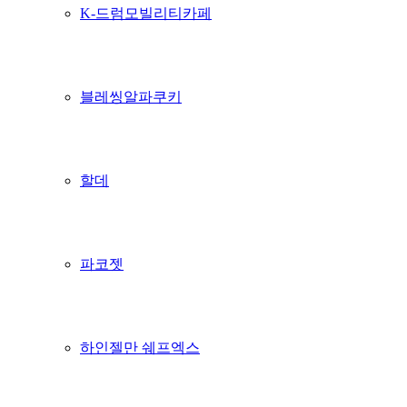
K-드럼모빌리티카페
블레씽알파쿠키
할데
파코젯
하인젤만 쉐프엑스