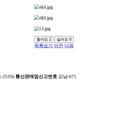
좋아요
2
싫어요
0
목록보기
이전
다음
1-25356
통신판매업신고번호
강남-675