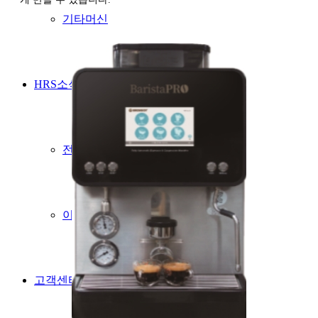
기타머신
HRS소식
전시회
이벤트,스폰서
고객센터