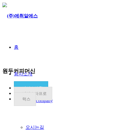
홈
원두커피머신
회사소개
바리스타원
바리스타프로
럭스
HRS company
오시는길