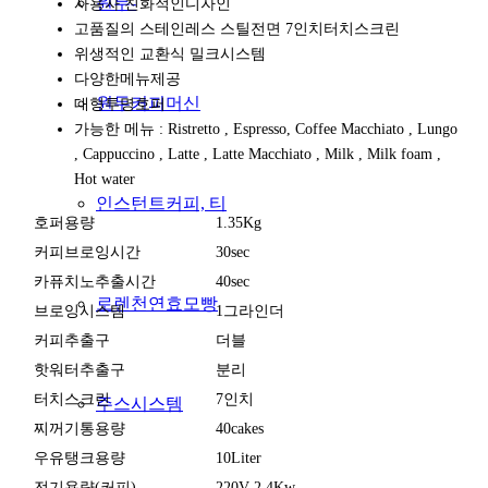
원두-
사용자 친화적인디자인
고품질의 스테인레스 스틸전면 7인치터치스크린
위생적인 교환식 밀크시스템
다양한메뉴제공
원두커피머신
대형투명호퍼
가능한 메뉴 : Ristretto , Espresso, Coffee Macchiato , Lungo
, Cappuccino , Latte , Latte Macchiato , Milk , Milk foam ,
Hot water
인스턴트커피, 티
호퍼용량
1.35Kg
커피브로잉시간
30sec
카퓨치노추출시간
40sec
로렌천연효모빵
브로잉시스템
1그라인더
커피추출구
더블
핫워터추출구
분리
터치스크린
7인치
주스시스템
찌꺼기통용량
40cakes
우유탱크용량
10Liter
전기용량(커피)
220V 2.4Kw