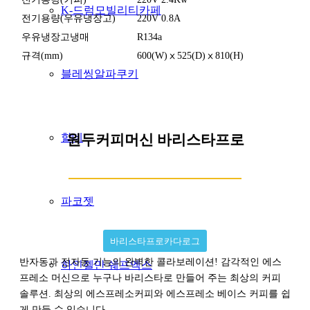
K-드럼모빌리티카페
전기용량(우유냉장고)
220V 0.8A
우유냉장고냉매
R134a
규격(mm)
600(W)ⅹ525(D)ⅹ810(H)
블레씽알파쿠키
할데
원두커피머신 바리스타프로
파코젯
바리스타프로카다로그
반자동과 전자동 기능의 완벽한 콜라보레이션! 감각적인 에스
하인젤만 쉐프엑스
프레소 머신으로 누구나 바리스타로 만들어 주는 최상의 커피
솔루션. 최상의 에스프레소커피와 에스프레소 베이스 커피를 쉽
게 만들 수 있습니다.