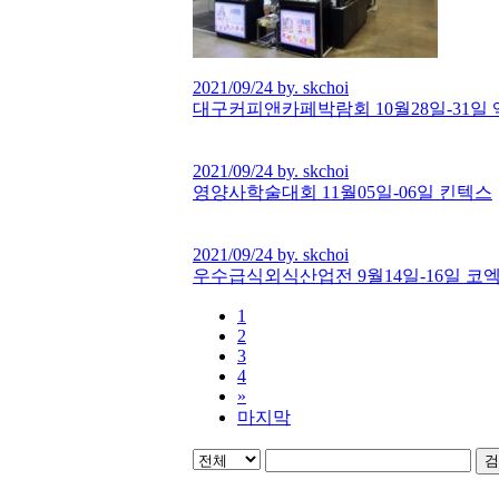
2021/09/24 by. skchoi
대구커피앤카페박람회 10월28일-31일
2021/09/24 by. skchoi
영양사학술대회 11월05일-06일 킨텍스
2021/09/24 by. skchoi
우수급식외식산업전 9월14일-16일 코
1
2
3
4
»
마지막
검