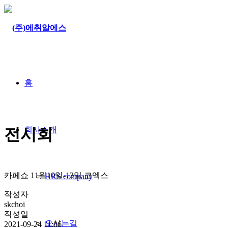
홈
회사소개
전시회
카페쇼 11월10일-13일 코엑스
HRS company
작성자
skchoi
작성일
오시는길
2021-09-24 11:06