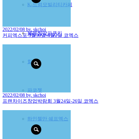
K-드럼모빌리티카페
2022/02/08 by. skchoi
블레씽알파쿠키
커피엑스포 3월30일-4월2일 코엑스
할데
파코젯
2022/02/08 by. skchoi
프랜차이즈창업박람회 3월24일-26일 코엑스
하인젤만 쉐프엑스