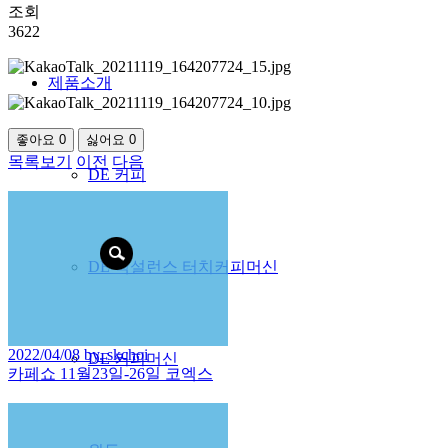
조회
3622
제품소개
좋아요
0
싫어요
0
목록보기
이전
다음
DE 커피
DE 엑설런스 터치커피머신
2022/04/08 by. skchoi
DE 커피머신
카페쇼 11월23일-26일 코엑스