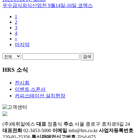
우수급식외식산업전 9월14일-16일 코엑스
1
2
3
4
»
마지막
검색
HRS 소식
전시회
이벤트,스폰서
커피스테이션 설치현장
(주)에취알에스
대표
정홍식
주소
서울 종로구 효자로9길 24
대표전화
02-3453-5000
이메일
info@hrs.co.kr
사업자등록번호
220-81-25356
통신판매업신고번호
강남-675