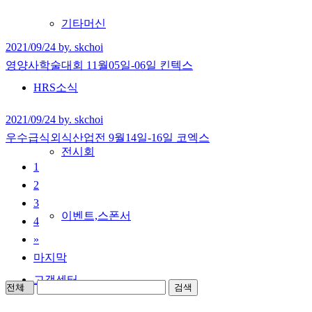
기타머신
2021/09/24 by. skchoi
영양사학술대회 11월05일-06일 킨텍스
HRS소식
2021/09/24 by. skchoi
우수급식외식산업전 9월14일-16일 코엑스
전시회
1
2
3
이벤트,스폰서
4
»
마지막
고객센터
검색