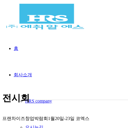
홈
회사소개
전시회
HRS company
프랜차이즈창업박람회1월20일-23일 코엑스
오시는길