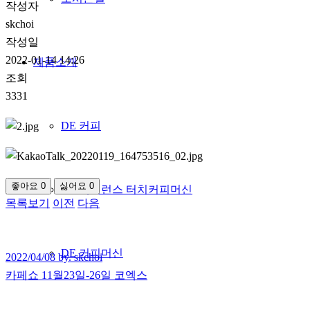
작성자
skchoi
작성일
2022-01-14 14:26
제품소개
조회
3331
DE 커피
좋아요
0
싫어요
0
DE 엑설런스 터치커피머신
목록보기
이전
다음
DE 커피머신
2022/04/08 by. skchoi
카페쇼 11월23일-26일 코엑스