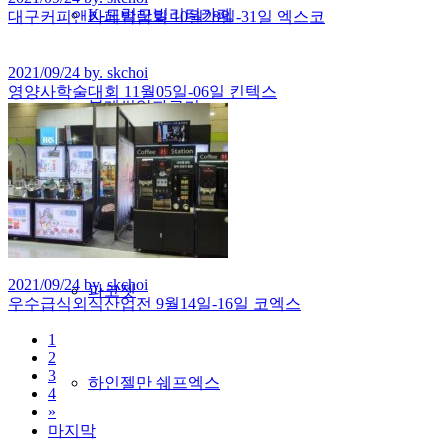
K-드럼모빌리티카페
대구커피앤카페박람회 10월28일-31일 엑스코
2021/09/24 by. skchoi
영양사학술대회 11월05일-06일 킨텍스
블레씽알파쿠키
할데
2021/09/24 by. skchoi
파코젯
우수급식외식산업전 9월14일-16일 코엑스
1
2
3
하인젤만 쉐프엑스
4
»
마지막