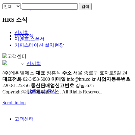
검색
기타머신
HRS 소식
전시회
HRS소식
이벤트,스폰서
커피스테이션 설치현장
전시회
(주)에취알에스
대표
정홍식
주소
서울 종로구 효자로9길 24
대표전화
02-3453-5000
이메일
info@hrs.co.kr
사업자등록번호
220-81-25356
통신판매업신고번호
강남-675
이벤트,스폰서
Copyright © (주)에취알에스. All Rights Reserved.
Scroll to top
고객센터