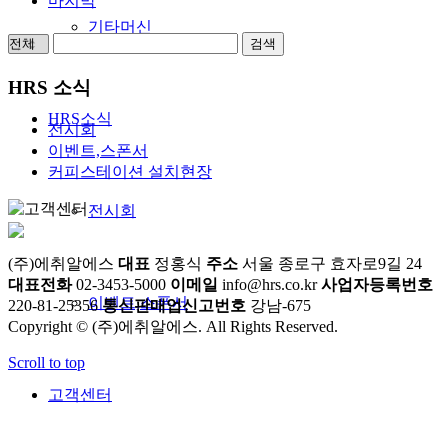
마지막
기타머신
검색
HRS 소식
HRS소식
전시회
이벤트,스폰서
커피스테이션 설치현장
전시회
(주)에취알에스
대표
정홍식
주소
서울 종로구 효자로9길 24
대표전화
02-3453-5000
이메일
info@hrs.co.kr
사업자등록번호
이벤트,스폰서
220-81-25356
통신판매업신고번호
강남-675
Copyright © (주)에취알에스. All Rights Reserved.
Scroll to top
고객센터