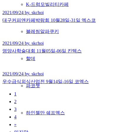
K-드럼모빌리티카페
2021/09/24 by. skchoi
대구커피앤카페박람회 10월28일-31일 엑스코
블레씽알파쿠키
2021/09/24 by. skchoi
영양사학술대회 11월05일-06일 킨텍스
할데
2021/09/24 by. skchoi
우수급식외식산업전 9월14일-16일 코엑스
파코젯
1
2
3
하인젤만 쉐프엑스
4
»