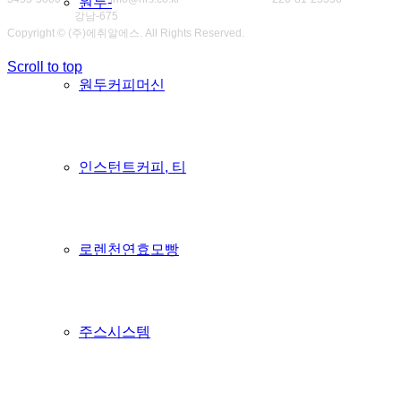
원두-
매업신고번호
강남-675
Copyright © (주)에취알에스. All Rights Reserved.
Scroll to top
원두커피머신
인스턴트커피, 티
로렌천연효모빵
주스시스템