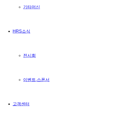
기타머신
HRS소식
전시회
이벤트,스폰서
고객센터