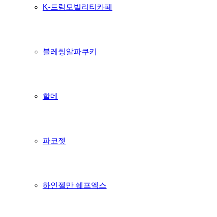
K-드럼모빌리티카페
블레씽알파쿠키
할데
파코젯
하인젤만 쉐프엑스