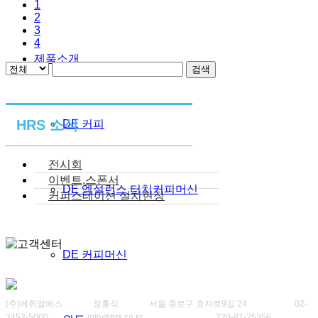
1
2
3
4
제품소개
검색
HRS 소식
DE 커피
전시회
이벤트,스폰서
DE 엑설런스 터치커피머신
커피스테이션 설치현장
DE 커피머신
(주)에취알에스
대표
정홍식
주소
서울 종로구 효자로9길 24
대표전화
02-
3453-5000
이메일
info@hrs.co.kr
사업자등록번호
220-81-25356
통신판